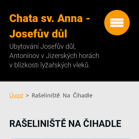
Chata sv. Anna -
Josefův důl
Ubytování Josefův důl,
Antonínov v Jizerských horách
v blízkosti lyžařských vleků.
Úvod
>
Rašeliniště Na Čihadle
RAŠELINIŠTĚ NA ČIHADLE