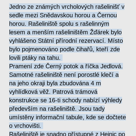
Jedno ze známých vrcholových rašelinišť v
sedle mezi Snědavskou horou a Černou
horou. Rašeliniště spolu s rašelinným
lesem a menším rašeliništěm Žďárek bylo
vyhlášeno Státní přírodní rezervací. Místo
bylo pojmenováno podle čihařů, kteří zde
lovili ptáky na tahu.
Pramení zde Černý potok a říčka Jedlová.
Samotné rašeliniště není porostlé klečí a
na jeho okraji byla zbudována 4 m
vyhlídková věž. Patrová trámová
konstrukce se 16-ti schody nabízí výhledy
především na rašeliniště. Jsou tady
umístěny informační tabule, kde se dočtete
o vrchovišti.
Rašeliniště je snadno přístupné z Hejnic po